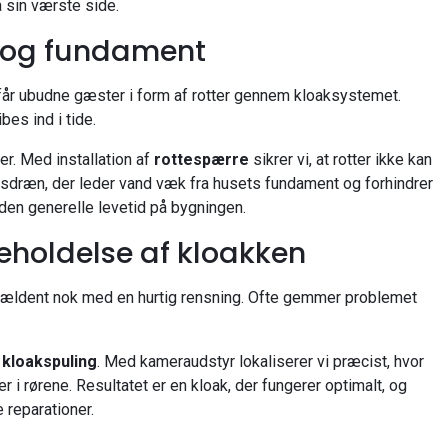
a sin værste side.
us og fundament
får ubudne gæster i form af rotter gennem kloaksystemet.
bes ind i tide.
er. Med installation af
rottespærre
sikrer vi, at rotter ikke kan
sdræn, der leder vand væk fra husets fundament og forhindrer
den generelle levetid på bygningen.
geholdelse af kloakken
 sjældent nok med en hurtig rensning. Ofte gemmer problemet
g
kloakspuling
. Med kameraudstyr lokaliserer vi præcist, hvor
er i rørene. Resultatet er en kloak, der fungerer optimalt, og
 reparationer.