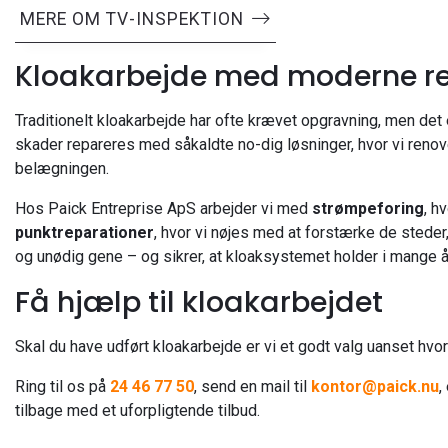
MERE OM TV-INSPEKTION
Kloakarbejde med moderne r
Traditionelt kloakarbejde har ofte krævet opgravning, men det
skader repareres med såkaldte no-dig løsninger, hvor vi renov
belægningen.
Hos Paick Entreprise ApS arbejder vi med
strømpeforing
, h
punktreparationer
, hvor vi nøjes med at forstærke de stede
og unødig gene – og sikrer, at kloaksystemet holder i mange å
Få hjælp til kloakarbejdet
Skal du have udført kloakarbejde er vi et godt valg uanset hvor i
Ring til os på
24 46 77 50
, send en mail til
kontor@paick.nu
,
tilbage med et uforpligtende tilbud.