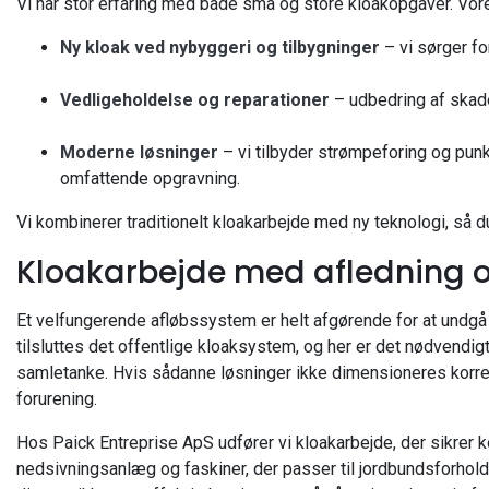
Vi har stor erfaring med både små og store kloakopgaver. Vo
Ny kloak ved nybyggeri og tilbygninger
– vi sørger fo
Vedligeholdelse og reparationer
– udbedring af skade
Moderne løsninger
– vi tilbyder strømpeforing og pun
omfattende opgravning.
Vi kombinerer traditionelt kloakarbejde med ny teknologi, så du
Kloakarbejde med afledning 
Et velfungerende afløbssystem er helt afgørende for at und
tilsluttes det offentlige kloaksystem, og her er det nødvendig
samletanke. Hvis sådanne løsninger ikke dimensioneres korrek
forurening.
Hos Paick Entreprise ApS udfører vi kloakarbejde, der sikrer k
nedsivningsanlæg og faskiner, der passer til jordbundsforhol