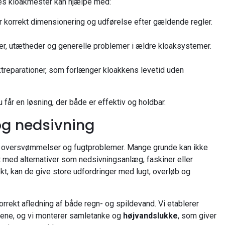
res kloakmester kan hjælpe med:
r korrekt dimensionering og udførelse efter gældende regler.
r, utætheder og generelle problemer i ældre kloaksystemer.
ktreparationer, som forlænger kloakkens levetid uden
 får en løsning, der både er effektiv og holdbar.
og nedsivning
gå oversvømmelser og fugtproblemer. Mange grunde kan ikke
t med alternativer som nedsivningsanlæg, faskiner eller
t, kan de give store udfordringer med lugt, overløb og
orrekt afledning af både regn- og spildevand. Vi etablerer
dene, og vi monterer samle­tanke og
højvandslukke
, som giver