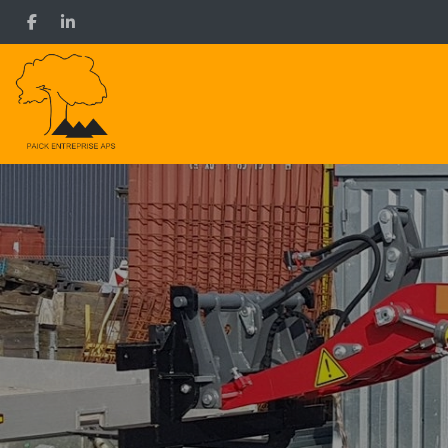
Gå
til
hovedindhold