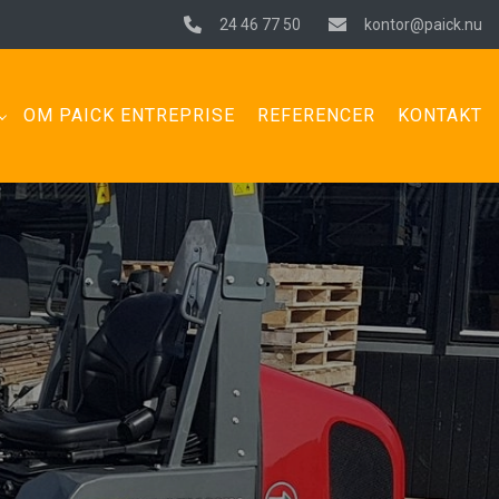
24 46 77 50
kontor@paick.nu
OM PAICK ENTREPRISE
REFERENCER
KONTAKT