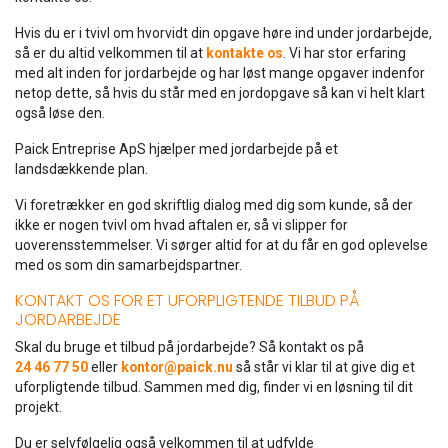
Hvis du er i tvivl om hvorvidt din opgave høre ind under jordarbejde,
så er du altid velkommen til at
kontakte os
. Vi har stor erfaring
med alt inden for jordarbejde og har løst mange opgaver indenfor
netop dette, så hvis du står med en jordopgave så kan vi helt klart
også løse den.
Paick Entreprise ApS hjælper med jordarbejde på et
landsdækkende plan.
Vi foretrækker en god skriftlig dialog med dig som kunde, så der
ikke er nogen tvivl om hvad aftalen er, så vi slipper for
uoverensstemmelser. Vi sørger altid for at du får en god oplevelse
med os som din samarbejdspartner.
KONTAKT OS FOR ET UFORPLIGTENDE TILBUD PÅ
JORDARBEJDE
Skal du bruge et tilbud på jordarbejde? Så kontakt os på
24 46 77 50
eller
kontor@paick.nu
så står vi klar til at give dig et
uforpligtende tilbud. Sammen med dig, finder vi en løsning til dit
projekt.
Du er selvfølgelig også velkommen til at udfylde