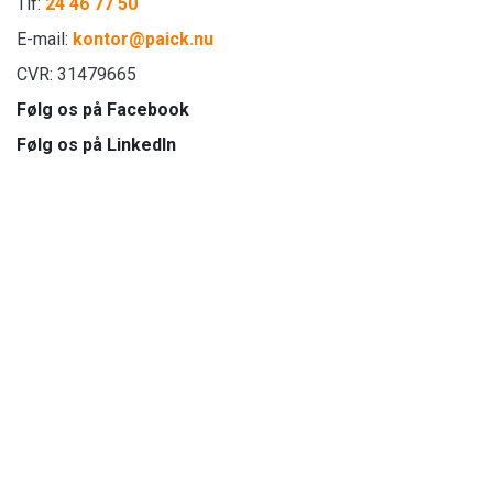
Tlf:
24 46 77 50
E-mail:
kontor@paick.nu
CVR: 31479665
Følg os på Facebook
Følg os på LinkedIn