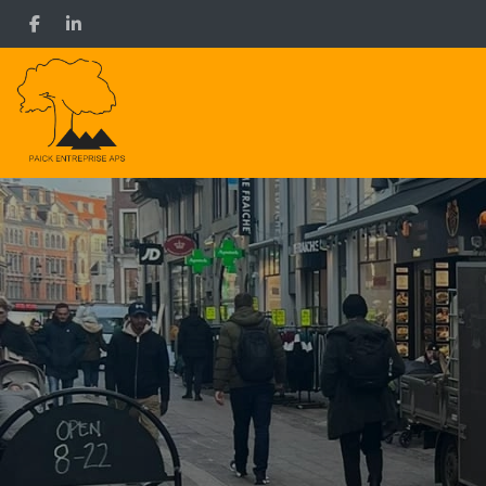
Gå
til
hovedindhold