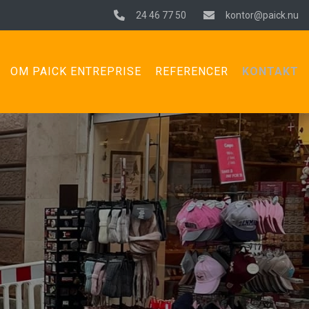
24 46 77 50
kontor@paick.nu
OM PAICK ENTREPRISE
REFERENCER
KONTAKT