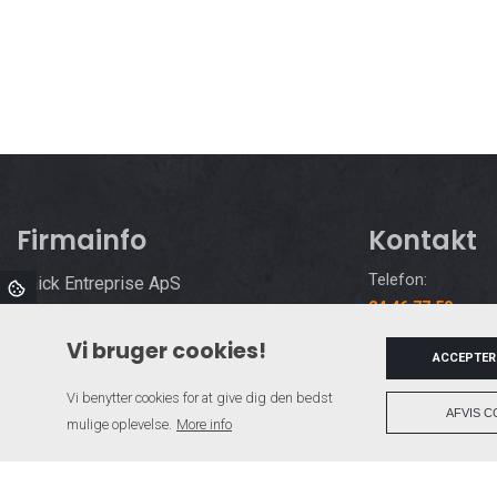
Firmainfo
Kontakt
Telefon:
Paick Entreprise ApS
24 46 77 50
Odensevej 40,
Email:
5772 Kværndrup
Vi bruger cookies!
ACCEPTER
kontor@paick.n
Vi benytter cookies for at give dig den bedst
AFVIS C
mulige oplevelse.
More info
Copyright © 2026 - Paick Entreprise ApS
, CVR 31479665