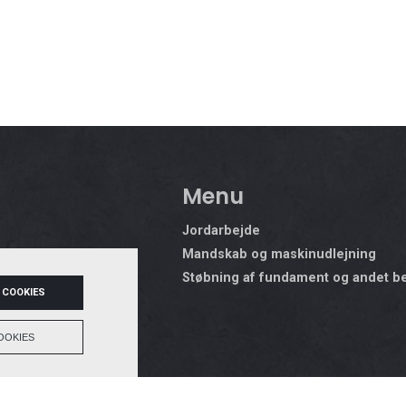
Menu
Jordarbejde
Mandskab og maskinudlejning
Støbning af fundament og andet b
 COOKIES
u
OOKIES