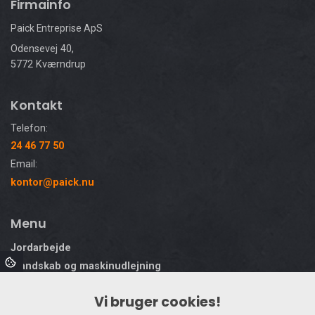
Firmainfo
Paick Entreprise ApS
Odensevej 40,
5772 Kværndrup
Kontakt
Telefon:
24 46 77 50
Email:
kontor@paick.nu
Menu
Jordarbejde
Mandskab og maskinudlejning
Støbning af fundament og andet betonarbejde
Vi bruger cookies!
Belægning