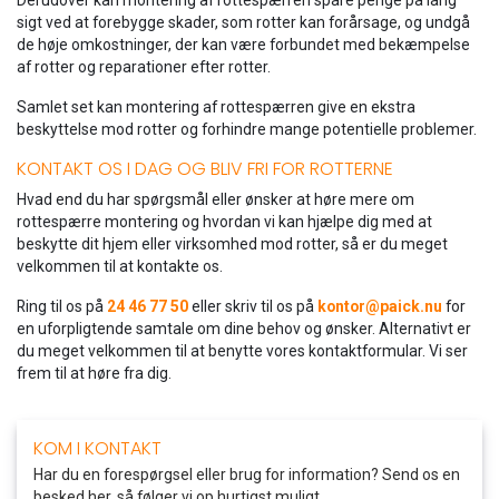
Derudover kan montering af rottespærren spare penge på lang
sigt ved at forebygge skader, som rotter kan forårsage, og undgå
de høje omkostninger, der kan være forbundet med bekæmpelse
af rotter og reparationer efter rotter.
Samlet set kan montering af rottespærren give en ekstra
beskyttelse mod rotter og forhindre mange potentielle problemer.
KONTAKT OS I DAG OG BLIV FRI FOR ROTTERNE
Hvad end du har spørgsmål eller ønsker at høre mere om
rottespærre montering og hvordan vi kan hjælpe dig med at
beskytte dit hjem eller virksomhed mod rotter, så er du meget
velkommen til at kontakte os.
Ring til os på
24 46 77 50
eller skriv til os på
kontor@paick.nu
for
en uforpligtende samtale om dine behov og ønsker. Alternativt er
du meget velkommen til at benytte vores kontaktformular. Vi ser
frem til at høre fra dig.
KOM I KONTAKT
Har du en forespørgsel eller brug for information? Send os en
besked her, så følger vi op hurtigst muligt.