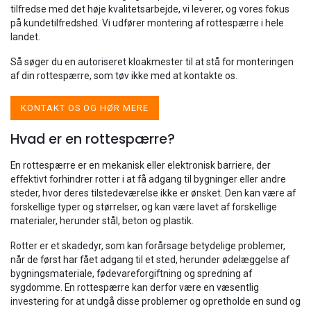
tilfredse med det høje kvalitetsarbejde, vi leverer, og vores fokus
på kundetilfredshed. Vi udfører montering af rottespærre i hele
landet.
Så søger du en autoriseret kloakmester til at stå for monteringen
af din rottespærre, som tøv ikke med at kontakte os.
KONTAKT OS OG HØR MERE
Hvad er en rottespærre?
En rottespærre er en mekanisk eller elektronisk barriere, der
effektivt forhindrer rotter i at få adgang til bygninger eller andre
steder, hvor deres tilstedeværelse ikke er ønsket. Den kan være af
forskellige typer og størrelser, og kan være lavet af forskellige
materialer, herunder stål, beton og plastik.
Rotter er et skadedyr, som kan forårsage betydelige problemer,
når de først har fået adgang til et sted, herunder ødelæggelse af
bygningsmateriale, fødevareforgiftning og spredning af
sygdomme. En rottespærre kan derfor være en væsentlig
investering for at undgå disse problemer og opretholde en sund og