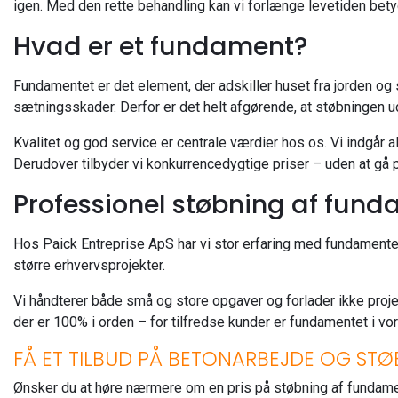
igen. Med den rette behandling kan vi forlænge levetiden betyde
Hvad er et fundament?
Fundamentet er det element, der adskiller huset fra jorden og 
sætningsskader. Derfor er det helt afgørende, at støbningen 
Kvalitet og god service er centrale værdier hos os. Vi indgår alt
Derudover tilbyder vi konkurrencedygtige priser – uden at gå
Professionel støbning af fund
Hos Paick Entreprise ApS har vi stor erfaring med fundamenter i
større erhvervsprojekter.
Vi håndterer både små og store opgaver og forlader ikke projektet
der er 100% i orden – for tilfredse kunder er fundamentet i v
FÅ ET TILBUD PÅ BETONARBEJDE OG ST
Ønsker du at høre nærmere om en pris på støbning af fundamen