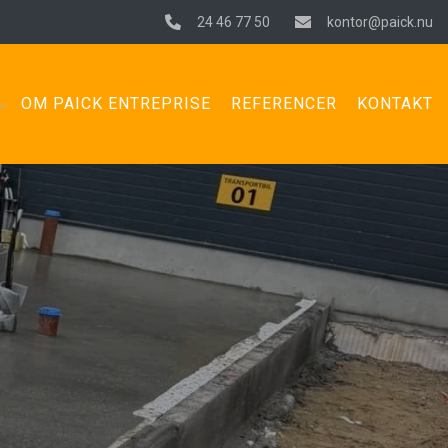
24 46 77 50
kontor@paick.nu
OM PAICK ENTREPRISE
REFERENCER
KONTAKT