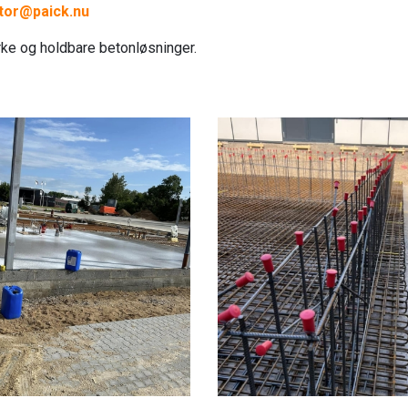
tor@paick.nu
ærke og holdbare betonløsninger.