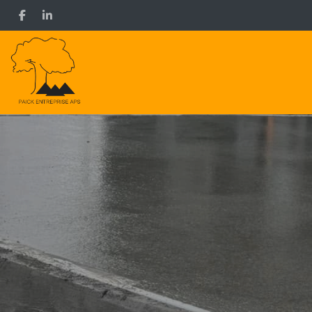
Gå
til
hovedindhold