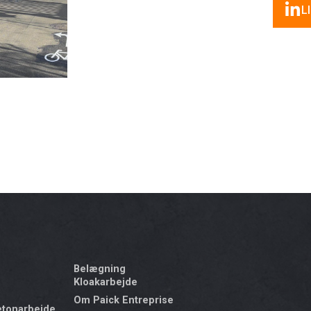
L
Belægning
Kloakarbejde
Om Paick Entreprise
etonarbejde