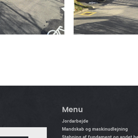
Menu
Jordarbejde
Mandskab og maskinudlejning
Støbning af fundament og andet b