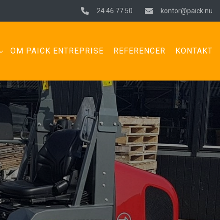
24 46 77 50
kontor@paick.nu
OM PAICK ENTREPRISE
REFERENCER
KONTAKT