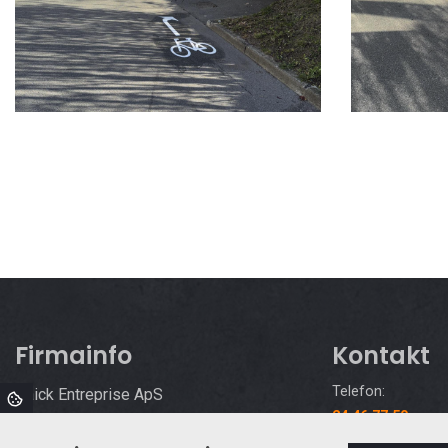
Firmainfo
Kontakt
Telefon:
Paick Entreprise ApS
24 46 77 50
Odensevej 40,
Email:
5772 Kværndrup