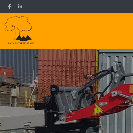
Gå
til
hovedindhold