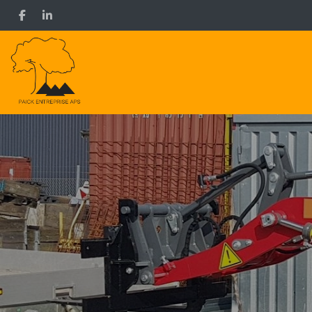
Gå
til
hovedindhold