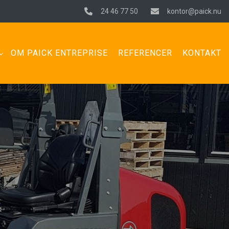
24 46 77 50
kontor@paick.nu
OM PAICK ENTREPRISE
REFERENCER
KONTAKT