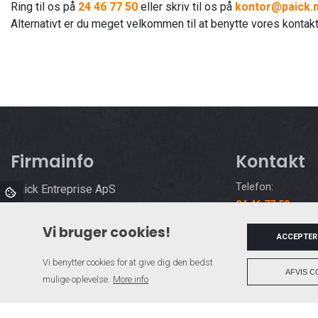
Ring til os på
24 46 77 50
eller skriv til os på
kontor@paick.
Alternativt er du meget velkommen til at benytte vores kontaktfo
Firmainfo
Kontakt
Telefon:
Paick Entreprise ApS
24 46 77 50
Odensevej 40,
Email:
5772 Kværndrup
Vi bruger cookies!
ACCEPTER
kontor@paick.n
Vi benytter cookies for at give dig den bedst
AFVIS C
mulige oplevelse.
More info
Copyright © 2026 - Paick Entreprise ApS
, CVR 31479665